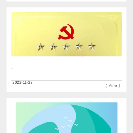
...
2022-11-28
【 More 】