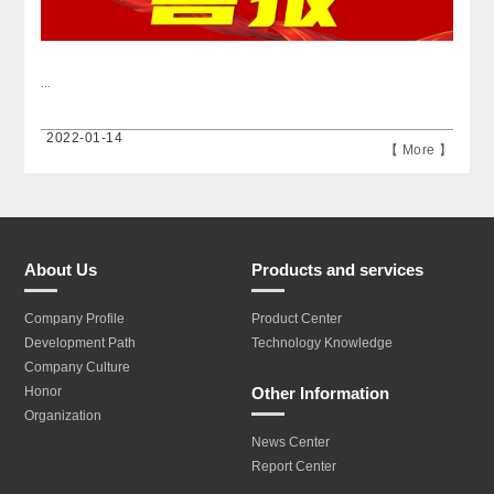
...
2022-01-14
【 More 】
About Us
Products and services
Company Profile
Product Center
Development Path
Technology Knowledge
Company Culture
Other Information
Honor
Organization
News Center
Report Center