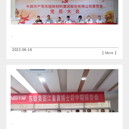
...
2022-06-16
【 More 】
...