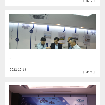
【 More 】
...
2022-10-18
【 More 】