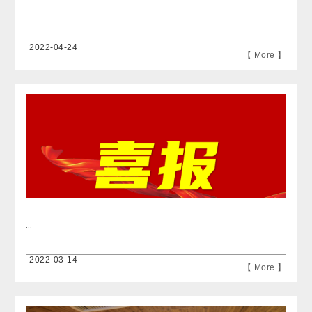
...
2022-04-24
【 More 】
...
2022-03-14
【 More 】