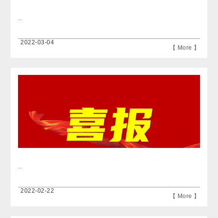
...
2022-03-04
【 More 】
...
2022-02-22
【 More 】