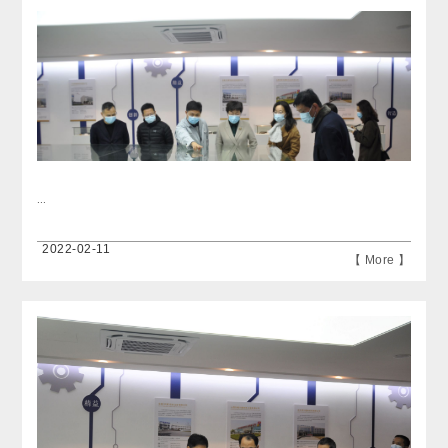
...
2022-02-11
【 More 】