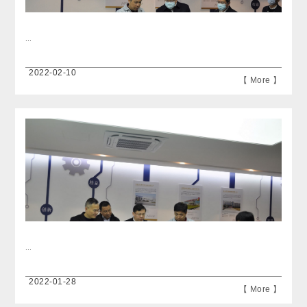
...
2022-02-10
【 More 】
...
2022-01-28
【 More 】