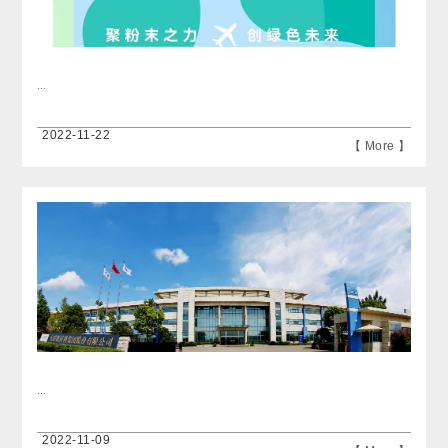
...
2022-11-22
【 More 】
...
2022-11-09