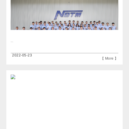
...
2022-05-23
【 More 】
...