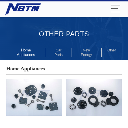
OTHER PARTS
Home
Car
New
Other
Appliances
Parts
Energy
Home Appliances